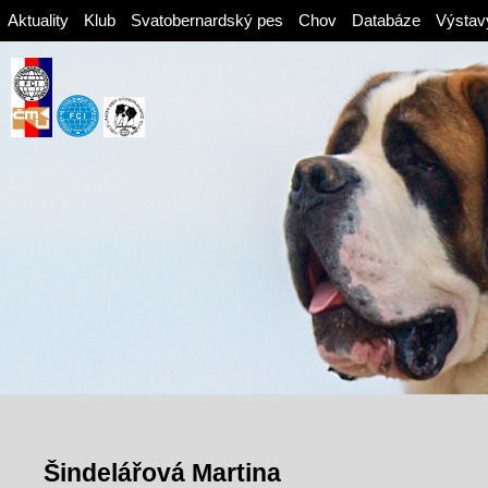
Aktuality
Klub
Svatobernardský pes
Chov
Databáze
Výstav
Šindelářová Martina