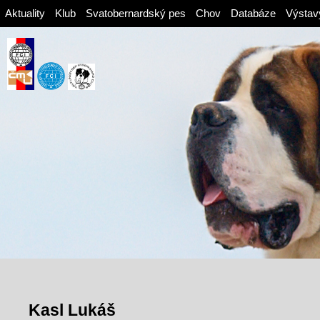
Aktuality
Klub
Svatobernardský pes
Chov
Databáze
Výstav
Kasl Lukáš