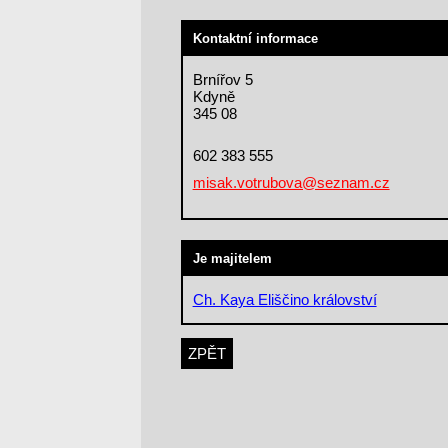
Kontaktní informace
Brnířov 5
Kdyně
345 08
602 383 555
misak.votrubova@seznam.cz
Je majitelem
Ch. Kaya Eliščino království
ZPĚT