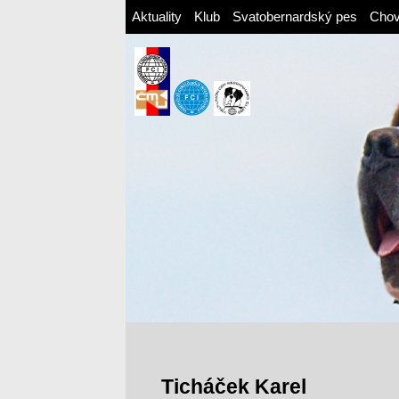
Aktuality
Klub
Svatobernardský pes
Cho
Ticháček Karel