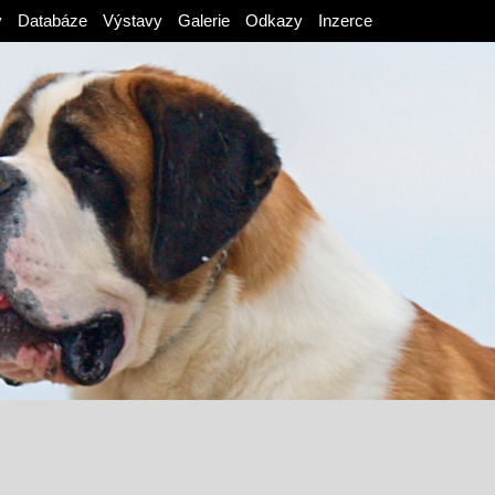
v
Databáze
Výstavy
Galerie
Odkazy
Inzerce