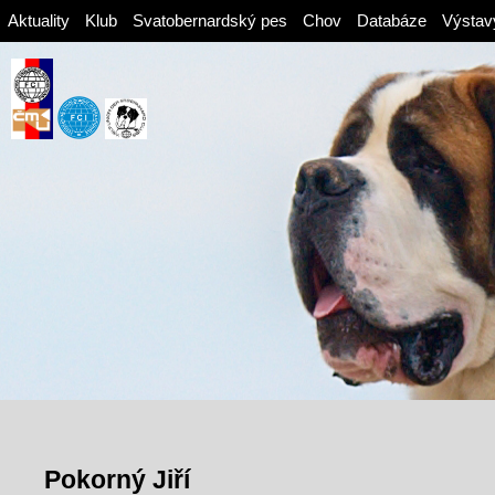
Aktuality
Klub
Svatobernardský pes
Chov
Databáze
Výstav
Pokorný Jiří