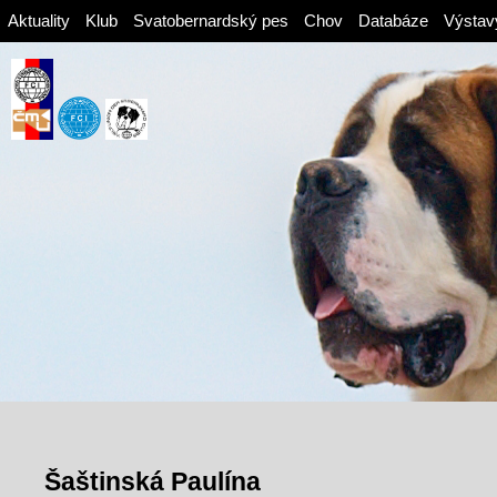
Aktuality
Klub
Svatobernardský pes
Chov
Databáze
Výstav
Šaštinská Paulína