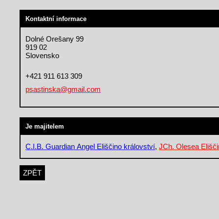
Kontaktní informace
Dolné Orešany 99
919 02
Slovensko
+421 911 613 309
psastinska@gmail.com
Je majitelem
C.I.B. Guardian Angel Eliščino království
,
JCh. Olesea Elišči
ZPĚT