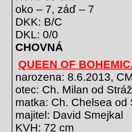
oko – 7, záď – 7
DKK: B/C
DKL: 0/0
CHOVNÁ
QUEEN OF BOHEMIC
narozena: 8.6.2013, C
otec: Ch. Milan od Strá
matka: Ch. Chelsea od 
majitel: David Smejkal
KVH: 72 cm