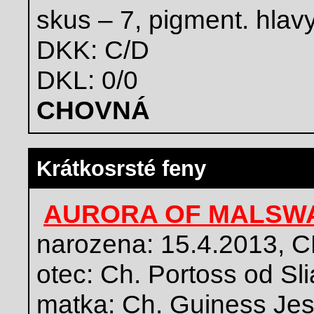
skus – 7, pigment. hlav
DKK: C/D
DKL: 0/0
CHOVNÁ
Krátkosrsté feny
AURORA OF MALSWA
narozena: 15.4.2013, 
otec: Ch. Portoss od Sl
matka: Ch. Guiness Jes