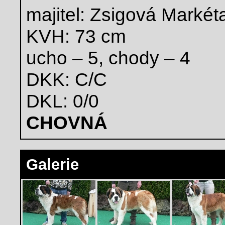
majitel: Zsigová Markét
KVH: 73 cm
ucho – 5, chody – 4
DKK: C/C
DKL: 0/0
CHOVNÁ
Galerie