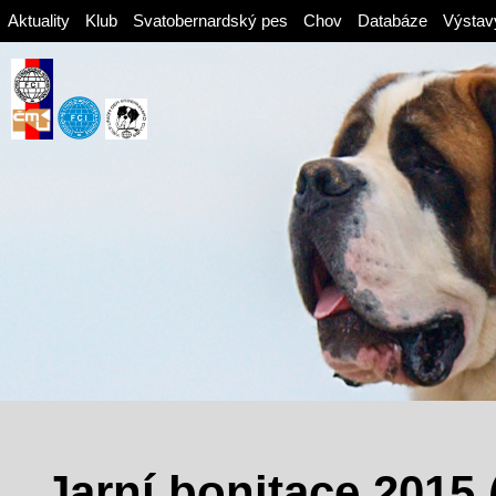
Aktuality
Klub
Svatobernardský pes
Chov
Databáze
Výstav
Jarní bonitace 2015 