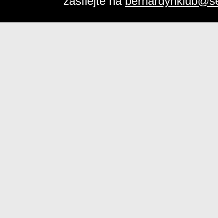
zasílejte na
bernardynklub@s