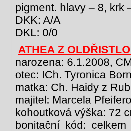
pigment. hlavy – 8, krk 
DKK: A/A
DKL: 0/0
ATHEA Z OLDŘISTL
narozena: 6.1.2008, C
otec: ICh. Tyronica Bor
matka: Ch. Haidy z Rub
majitel: Marcela Pfeifer
kohoutková výška: 72 
bonitační kód: celkem