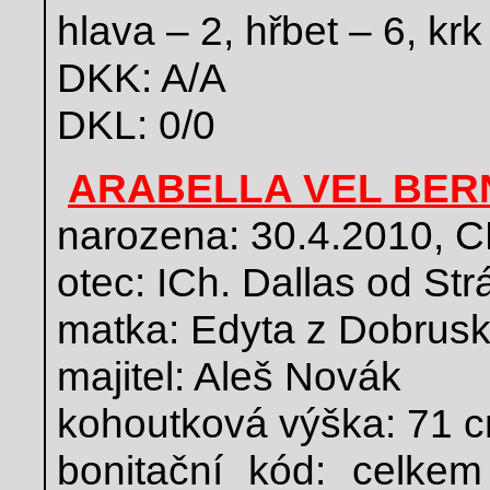
hlava – 2, hřbet – 6, krk
DKK: A/A
DKL: 0/0
ARABELLA VEL BER
narozena: 30.4.2010,
otec: ICh. Dallas od Str
matka: Edyta z Dobrusk
majitel: Aleš Novák
kohoutková výška: 71 
bonitační kód: celke