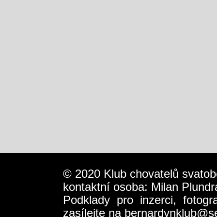
© 2020 Klub chovatelů svatob
kontaktní osoba: Milan Plundr
Podklady pro inzerci, fotog
zasílejte na
bernardynklub@s