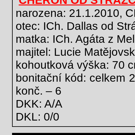
CHERON OD STRÁŽ
narozena: 21.1.2010,
otec: ICh. Dallas od Str
matka: ICh. Agáta z Me
majitel: Lucie Matějovs
kohoutková výška: 70 
bonitační kód: celkem 2
konč. – 6
DKK: A/A
DKL: 0/0