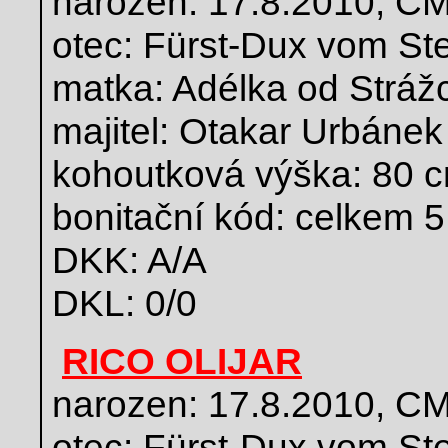
narozen: 17.8.2010, C
otec: Fürst-Dux vom Ste
matka: Adélka od Stráž
majitel: Otakar Urbánek
kohoutková výška: 80 
bonitační kód: celkem 5 
DKK: A/A
DKL: 0/0
RICO OLIJAR
narozen: 17.8.2010, C
otec: Fürst-Dux vom Ste