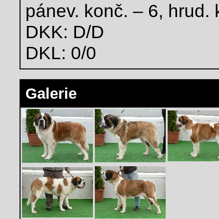
pánev. konč. – 6, hrud. 
DKK: D/D
DKL: 0/0
Galerie