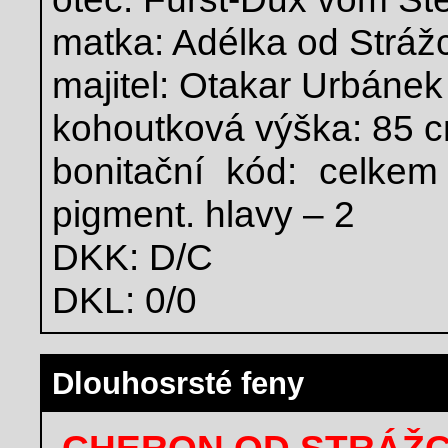
matka: Adélka od Stráž
majitel: Otakar Urbánek
kohoutková výška: 85 
bonitační kód: celkem
pigment. hlavy – 2
DKK: D/C
DKL: 0/0
Dlouhosrsté feny