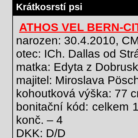
Krátkosrstí psi
ATHOS VEL BERN-CI
narozen: 30.4.2010, C
otec: ICh. Dallas od Str
matka: Edyta z Dobrusk
majitel: Miroslava Pösc
kohoutková výška: 77 
bonitační kód: celkem 1
konč. – 4
DKK: D/D