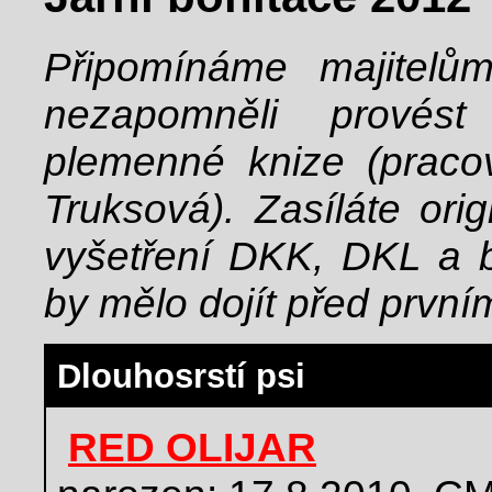
Připomínáme majitel
nezapomněli provést
plemenné knize (praco
Truksová). Zasíláte ori
vyšetření DKK, DKL a bo
by mělo dojít před první
Dlouhosrstí psi
RED OLIJAR