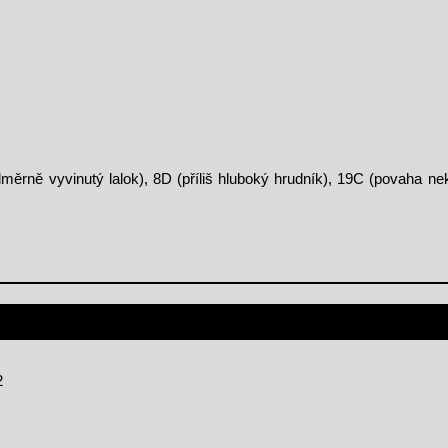
měrně vyvinutý lalok), 8D (příliš hluboký hrudník), 19C (povaha ne
2