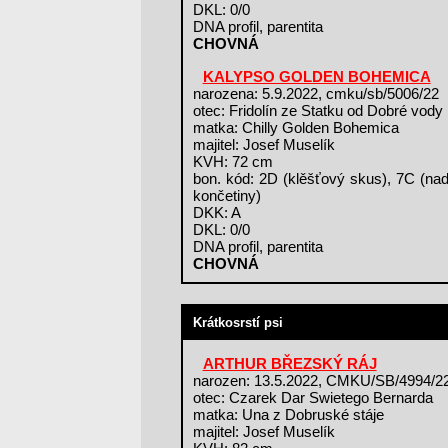
DKL: 0/0
DNA profil, parentita
CHOVNÁ
KALYPSO GOLDEN BOHEMICA
narozena: 5.9.2022, cmku/sb/5006/22
otec: Fridolín ze Statku od Dobré vody
matka: Chilly Golden Bohemica
majitel: Josef Muselík
KVH: 72 cm
bon. kód: 2D (klěšťový skus), 7C (nad
končetiny)
DKK: A
DKL: 0/0
DNA profil, parentita
CHOVNÁ
Krátkosrstí psi
ARTHUR BŘEZSKÝ RÁJ
narozen: 13.5.2022, CMKU/SB/4994/2
otec: Czarek Dar Swietego Bernarda
matka: Una z Dobruské stáje
majitel: Josef Muselík