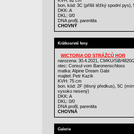
KVH: 82 cm
bon. kód: 3C (příliš těžký spodní pys),
DKK: A
DKL: 0/0
DNA profil, parentita
CHOVNÝ
Krátkosrsté feny
WICTORIA OD STRÁŽCŮ HOR
narozena: 30.4.2021, CMKU/SB/4820/
otec: Consul vom Baronenschloss
matka: Alpine Dream Gabi
majitel: Petr Kazík
KVH: 75 cm
bon. kód: 2F (těsný předkus), 5C (mí
vysoko nesený)
DKK: A
DKL: 0/0
DNA profil, parentita
CHOVNÁ
Galerie