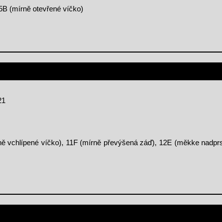
 5B (mírně otevřené víčko)
21
rně vchlípené víčko), 11F (mírně převýšená záď), 12E (měkke nadpr