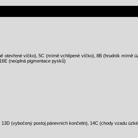
ně otevřené víčko), 5C (mírně vchlípené víčko), 8B (hrudník mírně 
 16E (neúplná pigmentace pysků)
k), 13D (vybočený postoj pánevních končetin), 14C (chody vzadu úzk