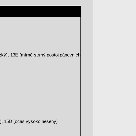
úzký), 13E (mírně strmý postoj pánevních
é), 15D (ocas vysoko nesený)