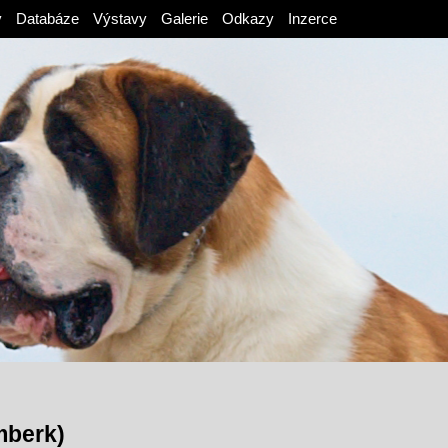
v
Databáze
Výstavy
Galerie
Odkazy
Inzerce
mberk)