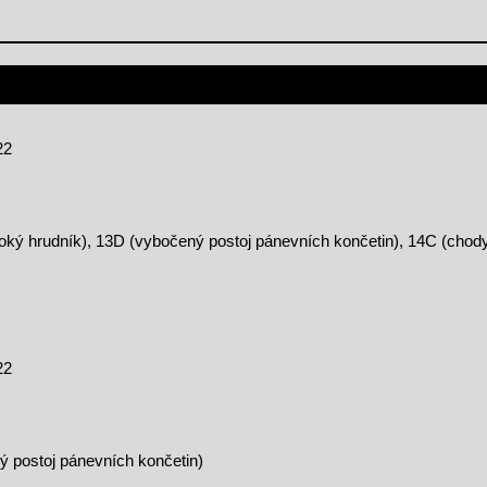
22
uboký hrudník), 13D (vybočený postoj pánevních končetin), 14C (cho
22
ý postoj pánevních končetin)