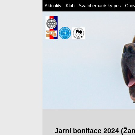
Aktuality
Klub
Svatobernardský pes
Cho
Jarní bonitace 2024 (Ža