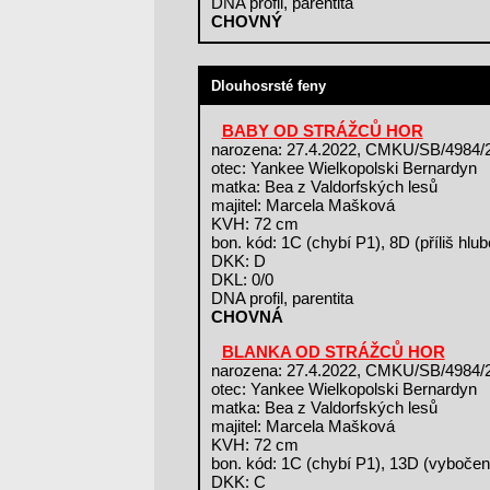
DNA profil, parentita
CHOVNÝ
Dlouhosrsté feny
BABY OD STRÁŽCŮ HOR
narozena: 27.4.2022, CMKU/SB/4984/
otec: Yankee Wielkopolski Bernardyn
matka: Bea z Valdorfských lesů
majitel: Marcela Mašková
KVH: 72 cm
bon. kód: 1C (chybí P1), 8D (příliš hl
DKK: D
DKL: 0/0
DNA profil, parentita
CHOVNÁ
BLANKA OD STRÁŽCŮ HOR
narozena: 27.4.2022, CMKU/SB/4984/
otec: Yankee Wielkopolski Bernardyn
matka: Bea z Valdorfských lesů
majitel: Marcela Mašková
KVH: 72 cm
bon. kód: 1C (chybí P1), 13D (vybočen
DKK: C