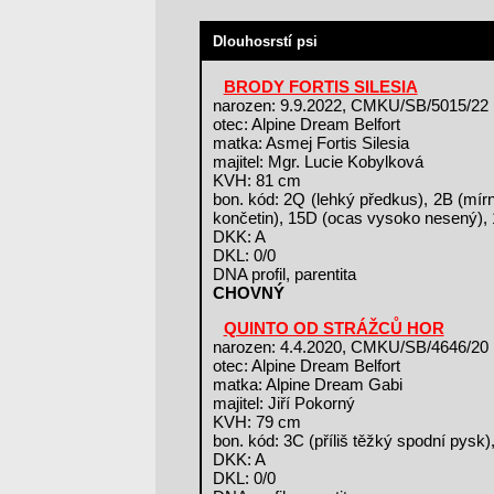
Dlouhosrstí psi
BRODY FORTIS SILESIA
narozen: 9.9.2022, CMKU/SB/5015/22
otec: Alpine Dream Belfort
matka: Asmej Fortis Silesia
majitel: Mgr. Lucie Kobylková
KVH: 81 cm
bon. kód: 2Q (lehký předkus), 2B (mír
končetin), 15D (ocas vysoko nesený),
DKK: A
DKL: 0/0
DNA profil, parentita
CHOVNÝ
QUINTO OD STRÁŽCŮ HOR
narozen: 4.4.2020, CMKU/SB/4646/20
otec: Alpine Dream Belfort
matka: Alpine Dream Gabi
majitel: Jiří Pokorný
KVH: 79 cm
bon. kód: 3C (příliš těžký spodní pys
DKK: A
DKL: 0/0