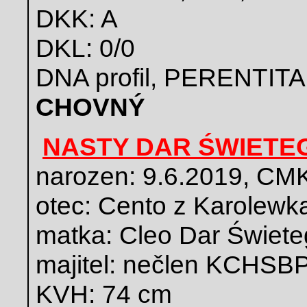
DKK: A
DKL: 0/0
DNA profil, PERENTITA
CHOVNÝ
NASTY DAR ŚWIET
narozen: 9.6.2019, CM
otec: Cento z Karolewk
matka: Cleo Dar Świet
majitel: nečlen KCHSBP
KVH: 74 cm