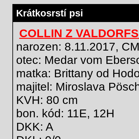
Krátkosrstí psi
COLLIN Z VALDORF
narozen: 8.11.2017, C
otec: Medar vom Ebers
matka: Brittany od Hod
majitel: Miroslava Pösc
KVH: 80 cm
bon. kód: 11E, 12H
DKK: A