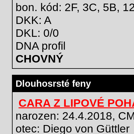
bon. kód: 2F, 3C, 5B, 1
DKK: A
DKL: 0/0
DNA profil
CHOVNÝ
Dlouhosrsté feny
CARA Z LIPOVÉ PO
narozen: 24.4.2018, C
otec: Diego von Güttler