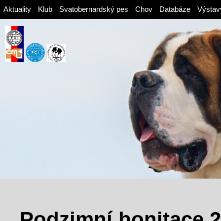
Aktuality
Klub
Svatobernardský pes
Chov
Databáze
Výstav
Podzimní bonitace 