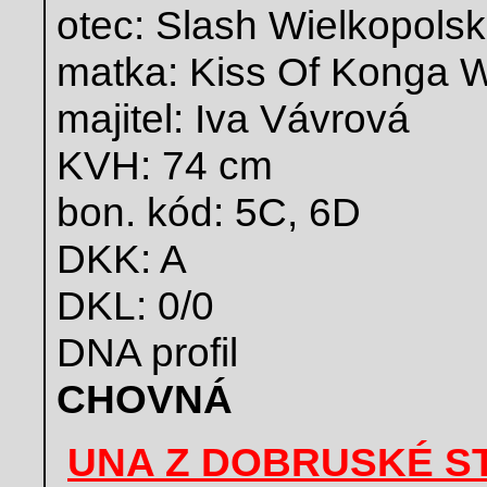
otec: Slash Wielkopols
matka: Kiss Of Konga W
majitel: Iva Vávrová
KVH: 74 cm
bon. kód: 5C, 6D
DKK: A
DKL: 0/0
DNA profil
CHOVNÁ
UNA Z DOBRUSKÉ S