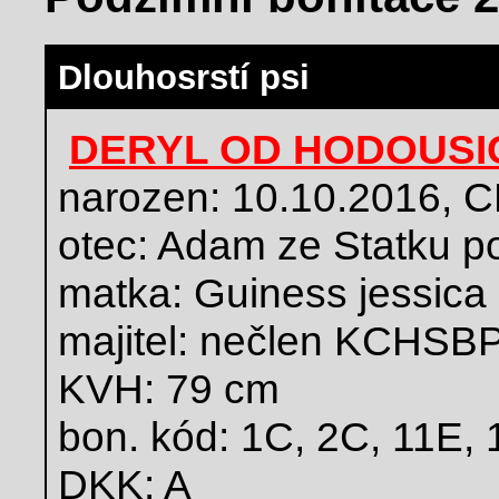
Dlouhosrstí psi
DERYL OD HODOUSI
narozen: 10.10.2016,
otec: Adam ze Statku p
matka: Guiness jessica
majitel: nečlen KCHSBP
KVH: 79 cm
bon. kód: 1C, 2C, 11E,
DKK: A