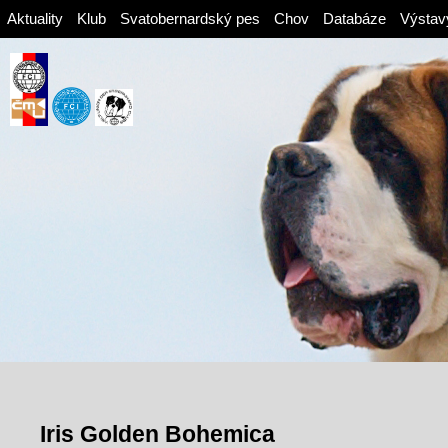
Aktuality
Klub
Svatobernardský pes
Chov
Databáze
Výstav
Iris Golden Bohemica