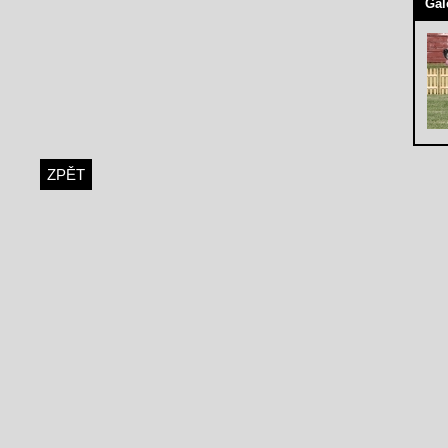
Gal
ZPĚT