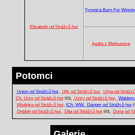
Tyronica Born For Winnin
Elisabeth od Strážců hor
Agáta z Melounova
Potomci
Union od Strážců hor
,
Ully od Strážců hor
,
Uma od Strážců
Ch. Ursy od Strážců hor
,
Uzzy od Strážců hor
,
Waldema
Wiolinka od Strážců hor
,
ICh. WW. Danger od Strážců hor
Debbie od Strážců hor
,
Dita od Strážců hor
,
Dona od St
Galerie