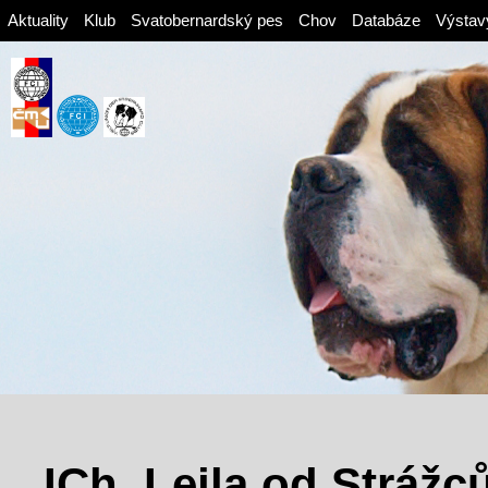
Aktuality
Klub
Svatobernardský pes
Chov
Databáze
Výstav
ICh. Lejla od Strážc