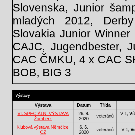
Slovenska, Junior šamp
mladých 2012, Derby
Slovakia Junior Winner 
CAJC, Jugendbester, 
CAC ČMKU, 4 x CAC SK
BOB, BIG 3
Výstavy
Výstava
Datum
Třída
VI. SPECIÁLNÍ VÝSTAVA
26. 9.
V 1,
Ví
veteránů
Žamberk
2020
Klubová výstava Němčice,
6. 6.
veteránů
V 1,
Ve
CZ
2020