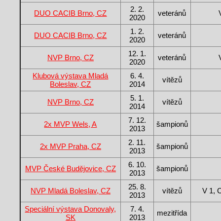
2. 2.
DUO CACIB Brno, CZ
veteránů
2020
1. 2.
DUO CACIB Brno, CZ
veteránů
2020
12. 1.
NVP Brno, CZ
veteránů
2020
Klubová výstava Mladá
6. 4.
vítězů
Boleslav, CZ
2014
5. 1.
NVP Brno, CZ
vítězů
2014
7. 12.
2x MVP Wels, A
šampionů
2013
2. 11.
2x MVP Praha, CZ
šampionů
2013
6. 10.
MVP České Budějovice, CZ
šampionů
2013
25. 8.
NVP Mladá Boleslav, CZ
vítězů
V 1,
2013
Speciální výstava Donovaly,
7. 4.
mezitřída
SK
2013