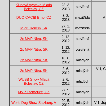
Klubová výstava Mladá
23. 3.
otevřená
Boleslav, CZ
2013
3. 2.
DUO CACIB Brno, CZ
mezitřída
V
2013
27. 1.
MVP Trenčín, SK
mezitřída
2013
2. 12.
2x MVP Nitra, SK
otevřená
2012
1. 12.
2x MVP Nitra, SK
otevřená
2012
10. 6.
2x MVP Nitra, SK
mladých
2012
9. 6.
V 1, C
2x MVP Nitra, SK
mladých
2012
WUSB Show Mladá
2. 6.
mladých
Boleslav, CZ
2012
27. 5.
MVP Litoměřice, CZ
mladých
2012
20. 5.
World Dog Show Salzburg, A
mladých
V 1, Ju
2012