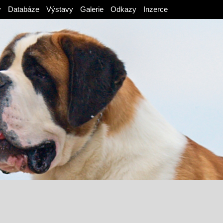
v
Databáze
Výstavy
Galerie
Odkazy
Inzerce