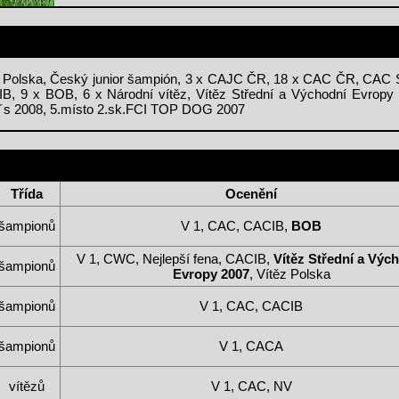
 Polska, Český junior šampión, 3 x CAJC ČR, 18 x CAC ČR, CAC
, 9 x BOB, 6 x Národní vítěz, Vítěz Střední a Východní Evropy
ft´s 2008, 5.místo 2.sk.FCI TOP DOG 2007
Třída
Ocenění
šampionů
V 1, CAC, CACIB,
BOB
V 1, CWC, Nejlepší fena, CACIB,
Vítěz Střední a Výc
šampionů
Evropy 2007
, Vítěz Polska
šampionů
V 1, CAC, CACIB
šampionů
V 1, CACA
vítězů
V 1, CAC, NV