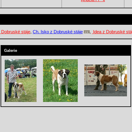
 Dobruské stáje
,
Ch. Isko z Dobruské stáje
,
Idea z Dobruské stá
Galerie