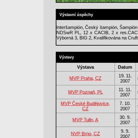
Výstavní úspěchy
Interšampión, Český šampión, Šampión
NDSwR PL, 12 x CACIB, 2 x res.CACIB
Výborná 3, BIG 2, Kvalifikována na Cru
Výstavy
Výstava
Datum
19. 11.
MVP Praha, CZ
2007
11. 11.
MVP Poznaň, PL
2007
MVP České Budějovice,
7. 10.
CZ
2007
30. 9.
MVP Tulln, A
2007
9. 9.
NVP Brno, CZ
2007