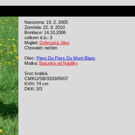
Narozena: 19. 2. 2005
Zemřela: 22. 9. 2010
Bonitace: 14.10.2006
celkem tr.b.: 3
Majitel:
Dobruská Jitka
Chovatel: nečlen
Otec:
Piero Du Pays Du Mont Blanc
Matka:
Barunka od Natálky
Srst: krátká
CMKU/SB/3333/05/07
KVH: 74 cm
DKK: 3/3