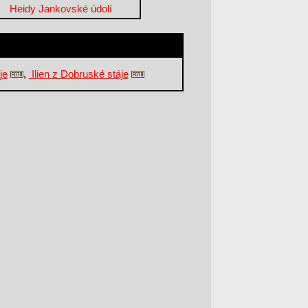
Heidy Jankovské údolí
je
,
Ilien z Dobruské stáje