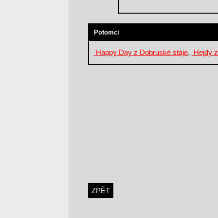
Potomci
Happy Day z Dobruské stáje
,
Hejdy z
ZPĚT