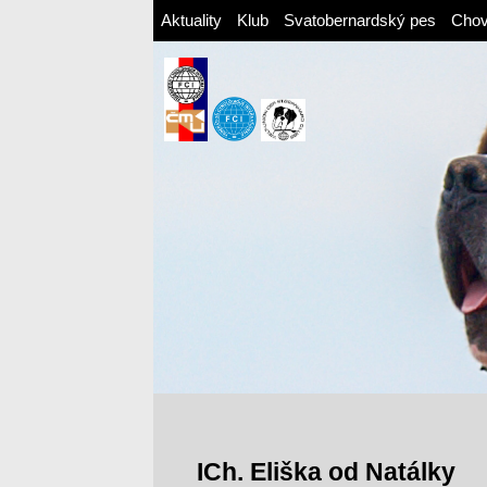
Aktuality
Klub
Svatobernardský pes
Cho
ICh. Eliška od Natálky