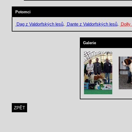
Potomci
Dag z Valdorfských lesů
,
Dante z Valdorfských lesů
,
Dolly 
Galerie
ZPĚT