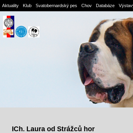
Aktuality
Klub
Svatobernardský pes
Chov
Databáze
Výstav
ICh. Laura od Strážců hor