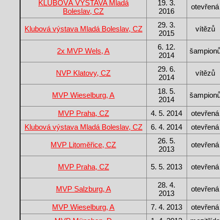
KLUBOVÁ VÝSTAVA Mladá
19. 3.
otevřená
Boleslav, CZ
2016
29. 3.
Klubová výstava Mladá Boleslav, CZ
vítězů
2015
6. 12.
2x MVP Wels, A
šampion
2014
29. 6.
NVP Klatovy, CZ
vítězů
2014
18. 5.
MVP Wieselburg, A
šampion
2014
MVP Praha, CZ
4. 5. 2014
otevřená
Klubová výstava Mladá Boleslav, CZ
6. 4. 2014
otevřená
26. 5.
MVP Litoměřice, CZ
otevřená
2013
MVP Praha, CZ
5. 5. 2013
otevřená
28. 4.
MVP Salzburg, A
otevřená
2013
MVP Wieselburg, A
7. 4. 2013
otevřená