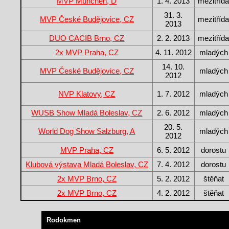
MVP München, D
1. 4. 2013
mezitříd
31. 3.
MVP České Budějovice, CZ
mezitříd
2013
DUO CACIB Brno, CZ
2. 2. 2013
mezitříd
2x MVP Praha, CZ
4. 11. 2012
mladých
14. 10.
MVP České Budějovice, CZ
mladých
2012
NVP Klatovy, CZ
1. 7. 2012
mladých
WUSB Show Mladá Boleslav, CZ
2. 6. 2012
mladých
20. 5.
World Dog Show Salzburg, A
mladých
2012
MVP Praha, CZ
6. 5. 2012
dorostu
Klubová výstava Mladá Boleslav, CZ
7. 4. 2012
dorostu
2x MVP Brno, CZ
5. 2. 2012
štěňat
2x MVP Brno, CZ
4. 2. 2012
štěňat
Rodokmen