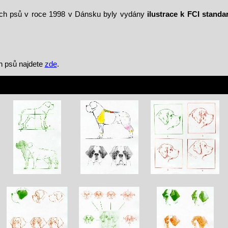
ých psů v roce 1998 v Dánsku byly vydány
ilustrace k FCI standa
h psů najdete
zde
.