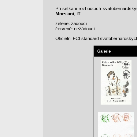
Při setkání rozhodčích svatobernardsk
Morsiani, IT
.
zeleně: žádoucí
červeně: nežádoucí
Oficielní FCI standard svatobernardskýc
Galerie