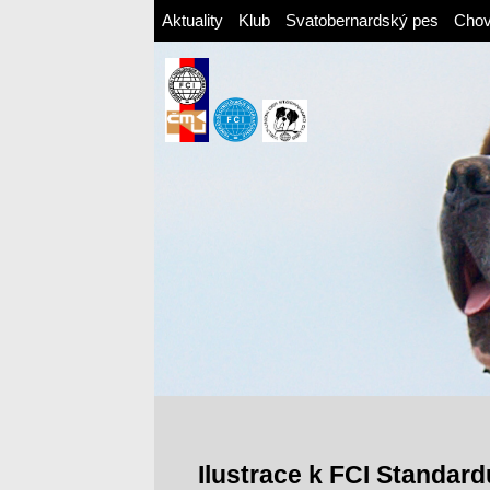
Aktuality
Klub
Svatobernardský pes
Cho
Ilustrace k FCI Standardu