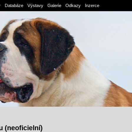
v
Databáze
Výstavy
Galerie
Odkazy
Inzerce
 (neoficielní)